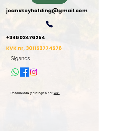
joanskeyholding@gmail.com
+34602476254
KVK nr,
301152774576
Síganos
Desarrollado y protegido por
Wix.