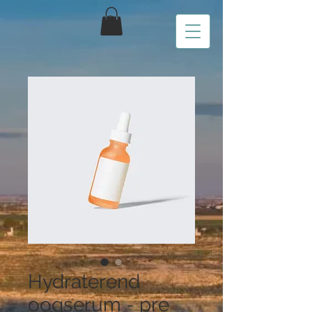
Hydraterend
oogserum - pre