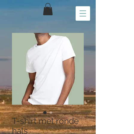
T-shirt met ronde
hals