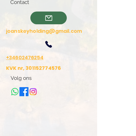
Contact
joanskeyholding@gmail.com
+34602476254
KVK nr,
301152774576
Volg ons