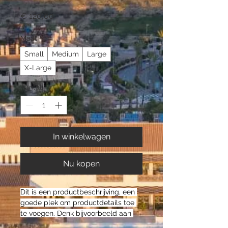
Prijs
€ 120,00
Maat
*
Small
Medium
Large
X-Large
Aantal
*
In winkelwagen
Nu kopen
Dit is een productbeschrijving, een 
goede plek om productdetails toe 
te voegen. Denk bijvoorbeeld aan 
de afmetingen, het materiaal, en 