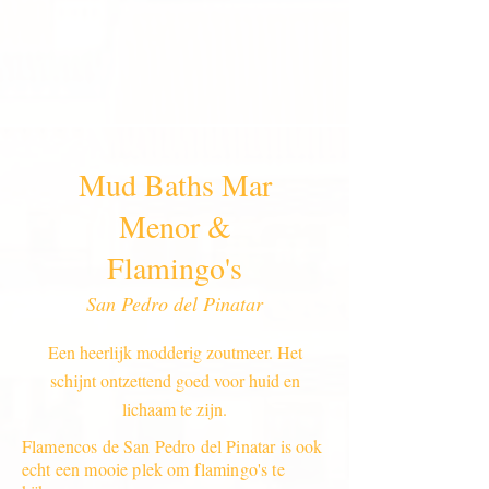
Mud Baths Mar
Menor &
Flamingo's
San Pedro del Pinatar
Een heerlijk modderig zoutmeer. Het
schijnt ontzettend goed voor huid en
lichaam te zijn.
Flamencos de San Pedro del Pinatar is ook
echt een mooie plek om flamingo's te