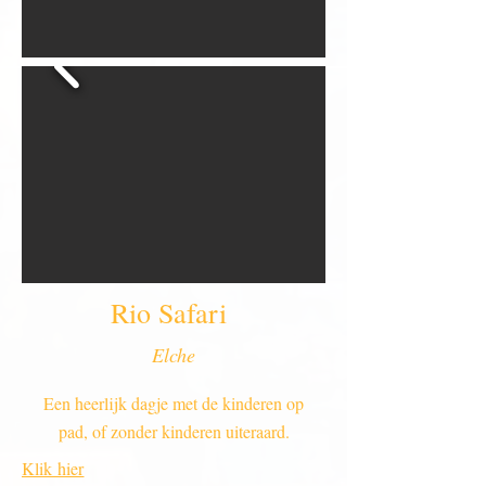
Rio Safari
Elche
Een heerlijk dagje met de kinderen op
pad, of zonder kinderen uiteraard.
Klik hier