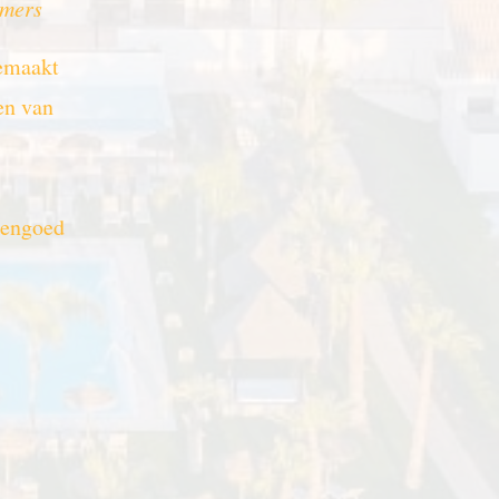
amers
gemaakt
en van
nengoed