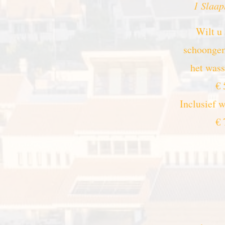
1 Slaa
Wilt u
schoongem
het wass
€ 
Inclusief 
€ 