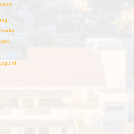
ement
ing
zonder
goed.
nengoed