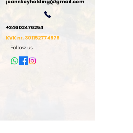
joanskeyholding@gmail.com
+34602476254
KVK nr,
301152774576
Follow us