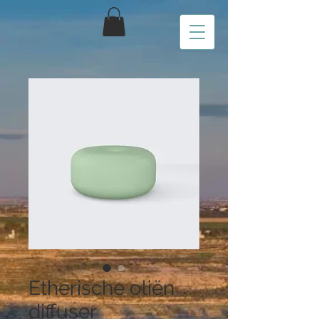
Etherische oliën
diffuser